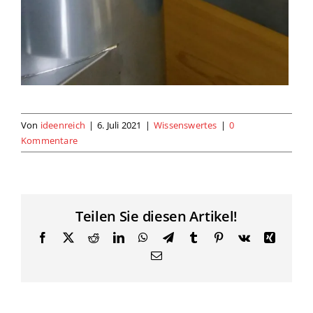
Von
ideenreich
|
6. Juli 2021
|
Wissenswertes
|
0
Kommentare
Teilen Sie diesen Artikel!
Facebook
X
Reddit
LinkedIn
WhatsApp
Telegram
Tumblr
Pinterest
Vk
Xing
E-
Mail