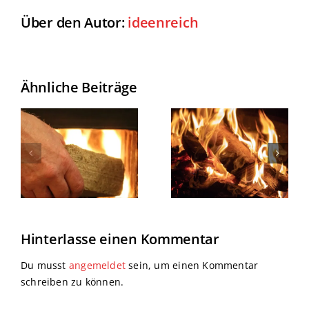
Über den Autor:
ideenreich
Ähnliche Beiträge
e
Schneller
Ökologische
anheizen
Anzünder
Hinterlasse einen Kommentar
Du musst
angemeldet
sein, um einen Kommentar
schreiben zu können.